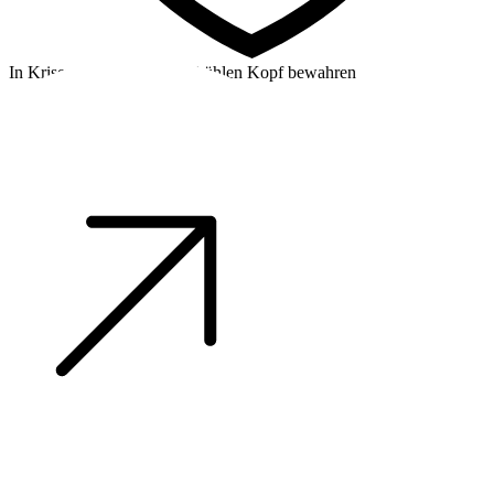
In Krisensituationen einen kühlen Kopf bewahren
©2026 Alpha Crew Ltd.
Legal
facebook
twitter
instagram
tiktok