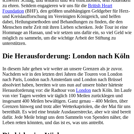
schwerer Schlag, und seitdem sind wir entschlossen, sein Andenken
zu ehren. Seitdem engagieren wir uns für die
British Heart
Foundation
(BHF), den größten unabhängigen Geldgeber für Herz-
und Kreislaufforschung im Vereinigten Königreich, und helfen
dabei, Heilungsmethoden und Behandlungen zu finden, die den
Menschen mehr Zeit mit ihren Lieben schenken. Jede Tour ist eine
Hommage an Hassan, und wir setzen uns dafür ein, so viel Geld wie
möglich zu sammeln, um die wichtige Arbeit der Stiftung zu
unterstützen.
Die Herausforderung: London nach Köln
In diesem Jahr gehen wir weiter an unsere Grenzen als je zuvor.
Nachdem wir in den letzten drei Jahren die Touren von London
nach Paris, London nach Amsterdam und London nach Brüssel
absolviert haben, bereiten wir uns nun auf unsere bisher härteste
Herausforderung vor: die Radtour von
London
nach Köln. Im Laufe
von vier Tagen werden wir täglich 100 Meilen zurücklegen und
insgesamt 400 Meilen bewältigen. Ganz genau – 400 Meilen, über
Grenzen hinweg und trotz aller Wetterkapriolen, die der Mai für uns
bereithält. Es wird eine brutale Ausdauerstrecke, aber wir sind bereit
dafür. Jede Meile bringt uns dem Sammeln von Spenden näher, die
Leben retten könnten, und das ist es, was uns antreibt.