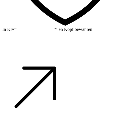
In Krisensituationen einen kühlen Kopf bewahren
©2026 Alpha Crew Ltd.
Legal
facebook
twitter
instagram
tiktok